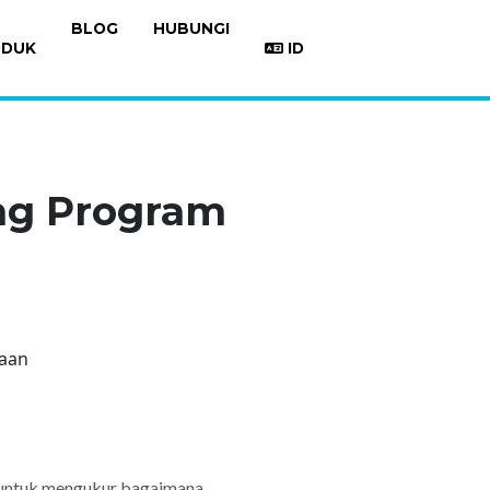
BLOG
HUBUNGI
ODUK
ID
ng Program
n untuk mengukur bagaimana