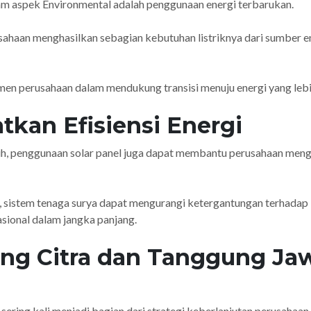
lam aspek Environmental adalah penggunaan energi terbarukan.
ahaan menghasilkan sebagian kebutuhan listriknya dari sumber en
en perusahaan dalam mendukung transisi menuju energi yang lebi
tkan Efisiensi Energi
sih, penggunaan solar panel juga dapat membantu perusahaan meng
sistem tenaga surya dapat mengurangi ketergantungan terhadap li
ional dalam jangka panjang.
ng Citra dan Tanggung Ja
sering kali menjadi bagian dari strategi keberlanjutan perusahaan.