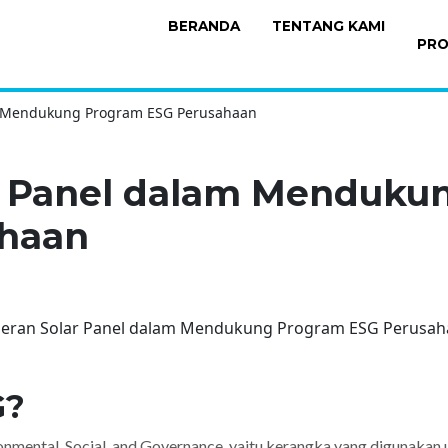
BERANDA
TENTANG KAMI
PR
m Mendukung Program ESG Perusahaan
r Panel dalam Menduku
ahaan
G?
ronmental, Social, and Governance, yaitu kerangka yang digunaka