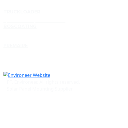
Gel Perawatan Udara
TRUCKLOADER
Spesialis Conveyor Truckloader
BOSCOATING
Jasa Powder Coating Profesional
PREMAIRE
Pengharum Ruangan Berkualitas Premium
PT. Environeer, All rights reserved.
Solar Panel Mounting Supplier