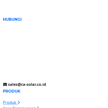
HUBUNGI
Surabaya (031) 9985 8624
Rungkut Industri III No. 37
Surabaya, Indonesia
Jakarta (021) 893 5060
Jl. Jababeka II D Blok C14L
Cikarang, Indonesia
sales@ca-solar.co.id
PRODUK
Produk