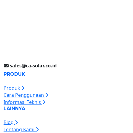
Rungkut Industri III No. 37
Surabaya, Indonesia
Jakarta (021) 893 5060
Jl. Jababeka II D Blok C14L
Cikarang, Indonesia
sales@ca-solar.co.id
PRODUK
Produk
Cara Penggunaan
Informasi Teknis
LAINNYA
Blog
Tentang Kami