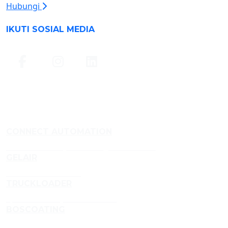
Hubungi
IKUTI SOSIAL MEDIA
CONNECT AUTOMATION
Fabrikasi Conveyor dan Rangka Aluminium
GELAIR
Gel Perawatan Udara
TRUCKLOADER
Spesialis Conveyor Truckloader
BOSCOATING
Jasa Powder Coating Profesional